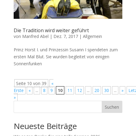
Die Tradition wird weiter geführt
von
Manfred Abel
|
Dez. 7, 2017
|
Allgemein
Prinz Horst I. und Prinzessin Susann I spendeten zum
ersten Mal Blut. Sie wurden begleitet von einigen
Sonnenfunken
Seite 10 von 39
«
Erste
«
...
8
9
10
11
12
...
20
30
...
»
Let
»
Suchen
Neueste Beiträge