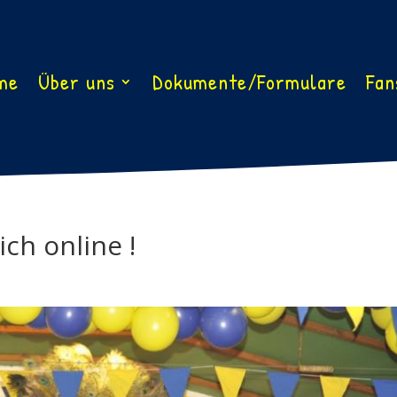
me
Über uns
Dokumente/Formulare
Fan
ch online !