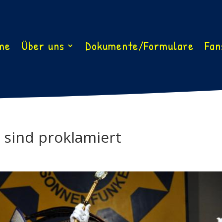
me
Über uns
Dokumente/Formulare
Fan
. sind proklamiert