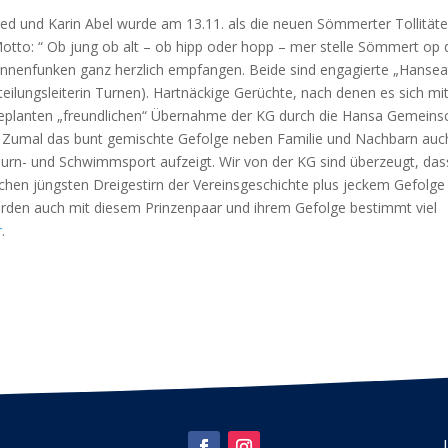
d und Karin Abel wurde am 13.11. als die neuen Sömmerter Tollität
Motto: “ Ob jung ob alt – ob hipp oder hopp – mer stelle Sömmert op 
onnenfunken ganz herzlich empfangen. Beide sind engagierte „Hansea
teilungsleiterin Turnen). Hartnäckige Gerüchte, nach denen es sich mi
eplanten „freundlichen“ Übernahme der KG durch die Hansa Gemeins
n. Zumal das bunt gemischte Gefolge neben Familie und Nachbarn auc
urn- und Schwimmsport aufzeigt. Wir von der KG sind überzeugt, das
ichen jüngsten Dreigestirn der Vereinsgeschichte plus jeckem Gefolge
werden auch mit diesem Prinzenpaar und ihrem Gefolge bestimmt viel
r
.
.