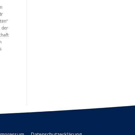
en
dr
ten“
t der
chaft
h
s
Impressum
Datenschutzerklärung