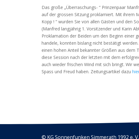
Das große „Überraschungs- “ Prinzenpaar Manfre
auf der grossen Sitzung proklamiert. Mit ihrem 
Kopp ! “ wurden Sie von allen Gästen und den S
(Manfred langjährig 1. Vorsitzender und Karin Ab
Proklamation der Beiden um den Beginn einer g
handele, konnten bislang nicht bestätigt werde
einen hohen Anteil bekannter Größen aus dem T
diese Session nach der letzten mit dem erfolgre
auch wieder frischen Wind mit sich bringt. Wir 
Spass und Freud haben. Zeitungsartikel dazu
hie
© KG Sonnenfunken Simmerath 1992 e. V