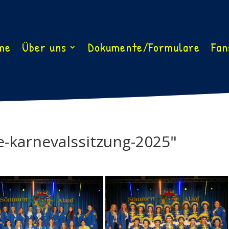
me
Über uns
Dokumente/Formulare
Fan
e-karnevalssitzung-2025"