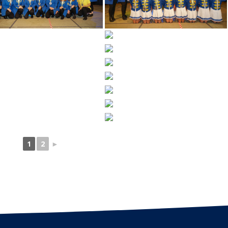
1
2
►