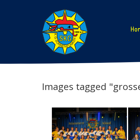
Ho
Images tagged "gross