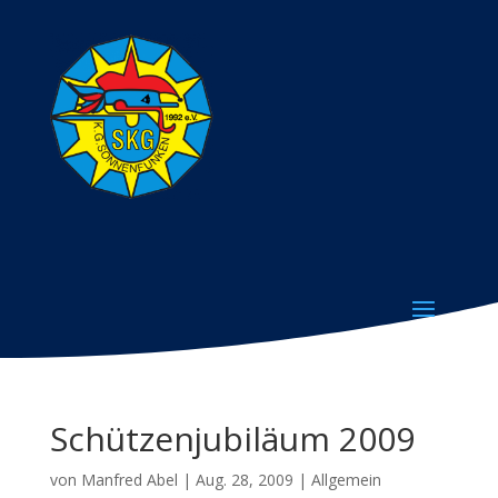
Schützenjubiläum 2009
von
Manfred Abel
|
Aug. 28, 2009
|
Allgemein