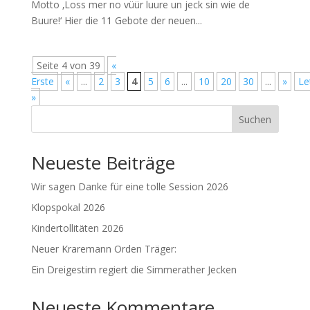
Motto ‚Loss mer no vüür luure un jeck sin wie de
Buure!‘ Hier die 11 Gebote der neuen...
Seite 4 von 39
«
Erste
«
...
2
3
4
5
6
...
10
20
30
...
»
Le
»
Suchen
Neueste Beiträge
Wir sagen Danke für eine tolle Session 2026
Klopspokal 2026
Kindertollitäten 2026
Neuer Kraremann Orden Träger:
Ein Dreigestirn regiert die Simmerather Jecken
Neueste Kommentare